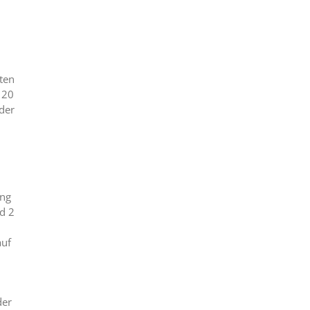
ten
 20
 der
ung
d 2
auf
der