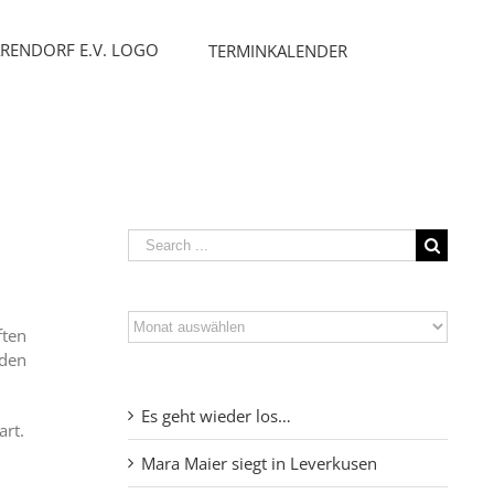
TERMINKALENDER
Search
for:
Archiv
ften
 den
Es geht wieder los…
rt.
Mara Maier siegt in Leverkusen