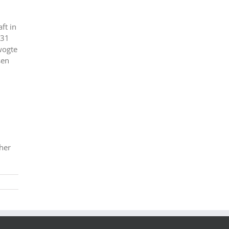
ft in
:31
wogte
sen
her