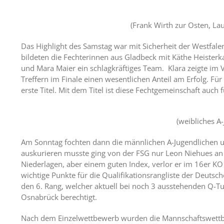
(Frank Wirth zur Osten, L
Das Highlight des Samstag war mit Sicherheit der Westfalen
bildeten die Fechterinnen aus Gladbeck mit Käthe Heister
und Mara Maier ein schlagkräftiges Team. Klara zeigte im V
Treffern im Finale einen wesentlichen Anteil am Erfolg. Fü
erste Titel. Mit dem Titel ist diese Fechtgemeinschaft auch 
(weibliches A
Am Sonntag fochten dann die männlichen A-Jugendlichen um
auskurieren musste ging von der FSG nur Leon Niehues an
Niederlagen, aber einem guten Index, verlor er im 16er K
wichtige Punkte für die Qualifikationsrangliste der Deuts
den 6. Rang, welcher aktuell bei noch 3 ausstehenden Q-Tu
Osnabrück berechtigt.
Nach dem Einzelwettbewerb wurden die Mannschaftswettbew