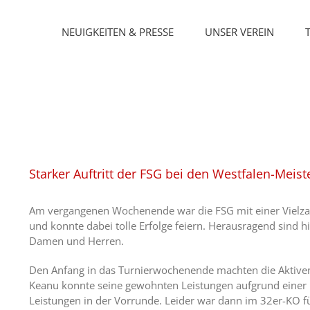
Skip
to
NEUIGKEITEN & PRESSE
UNSER VEREIN
content
View
Larger
Starker Auftritt der FSG bei den Westfalen-Meis
Image
Am vergangenen Wochenende war die FSG mit einer Vielzah
und konnte dabei tolle Erfolge feiern. Herausragend sind hi
Damen und Herren.
Den Anfang in das Turnierwochenende machten die Aktiven
Keanu konnte seine gewohnten Leistungen aufgrund einer K
Leistungen in der Vorrunde. Leider war dann im 32er-KO f